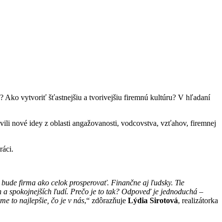
s? Ako vytvoriť šťastnejšiu a tvorivejšiu firemnú kultúru? V hľadaní
avili nové idey z oblasti angažovanosti, vodcovstva, vzťahov, firemnej
ráci.
ry bude firma ako celok prosperovať. Finančne aj ľudsky. Tie
h a spokojnejších ľudí. Prečo je to tak? Odpoveď je jednoduchá –
e to najlepšie, čo je v nás
,“ zdôrazňuje
Lýdia Sirotová
, realizátorka