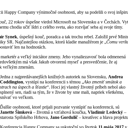
ii Happy Company výnimočné osobnosti, aby sa podelili o svoj inšpiruj
 kouč, 22 rokov úspešne viedol Microsoft na Slovensku a v Čechách. Vyt
mu chodia učiť lídri z celého sveta, ako rozvíjať seba aj svoje tímy.
ír Synek
, úspešný kouč, poradca a tak trochu rebel. Založil prvé Mini
ky SR. Najčastejšou otázkou, ktorú kladie manažérom je „
Čomu verít
postaviť len na hodnotách.
, marketér a veľký iniciátor zmeny. Jeho vynaliezavosť bola odmenená
Predovšetkým má však Jakub otvorenú myseľ a presvedčenie, že aj
ť k veľkým zmenám.
Jedna z najpredávanejších knižných autoriek na Slovensku,
Andrea
Coddington
, vystúpi na konferencii s témou „
Ako zmeniť smútok a
strach na úspech a šťastie
“. Hoci jej vlastný životný príbeh nebol ako
splnený sen, riadi sa tým, že v živote by sme mali, napriek všetkému,
snívať vo veľkom.
Ďalšie osobnosti, ktoré prijali pozvanie vystúpiť na konferencii, sú
Janette Šimková
– životná a vzťahová koučka,
Vladimír Ledecký
–
starosta Spišského Hrhova,
Jano Gordulič
– kreatívec a hlava projekt
Konferencia Happy Company sa uskutoční vo štvrtok
11.mája 2017
v 