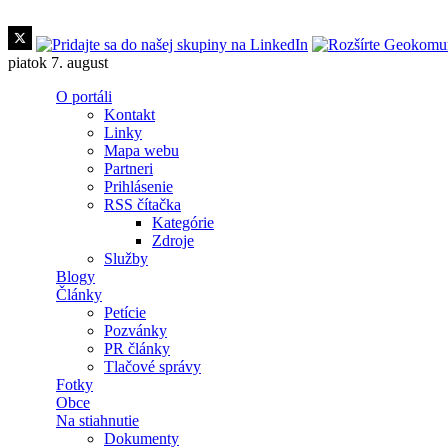
Skočiť na hlavný obsah
piatok 7. august
O portáli
Kontakt
Linky
Mapa webu
Partneri
Prihlásenie
RSS čítačka
Kategórie
Zdroje
Služby
Blogy
Články
Petície
Pozvánky
PR články
Tlačové správy
Fotky
Obce
Na stiahnutie
Dokumenty