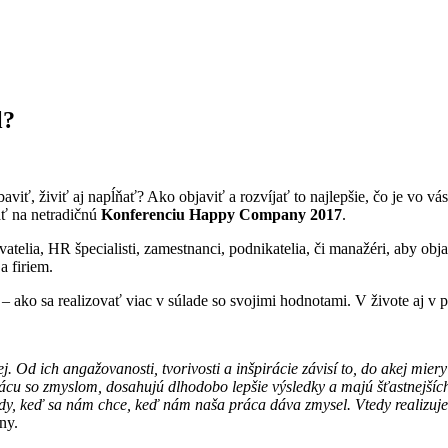
l?
viť, živiť aj napĺňať? Ako objaviť a rozvíjať to najlepšie, čo je vo vá
ať na netradičnú
Konferenciu Happy Company 2017
.
atelia, HR špecialisti, zamestnanci, podnikatelia, či manažéri, aby obj
a firiem.
– ako sa realizovať viac v súlade so svojimi hodnotami. V živote aj v p
j. Od ich angažovanosti, tvorivosti a inšpirácie závisí to, do akej mie
rácu so zmyslom, dosahujú dlhodobo lepšie výsledky a majú šťastnejšíc
tedy, keď sa nám chce, keď nám naša práca dáva zmysel. Vtedy realizujem
ny.