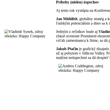
Príbehy (nielen) úspechov
Aj tento rok vystúpia na Konferenc
Jan Mühlfeit
, globálny stratég a
ľudským potenciálom a dnes sa k ne
Jedným z rečníkov bude aj
Vladim
získal ocenenie Prominent ekonomi
vzťah zamestnanca k firme, sa dá 
Jakub Ptačín
je grafický dizajnér
už aj pobytom v Sillicon Valley. 
malými neúspechmi sa dá dospie