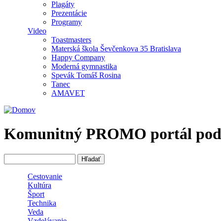
Plagáty
Prezentácie
Programy
Video
Toastmasters
Materská škola Ševčenkova 35 Bratislava
Happy Company
Moderná gymnastika
Spevák Tomáš Rosina
Tanec
AMAVET
Komunitný PROMO portál podpor
Hľadať
Vyhľadávanie
Cestovanie
Kultúra
Šport
Technika
Veda
Vzdelávanie