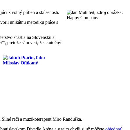
úci životný príbeh a skúsenosti.
voril unikátnu metodiku práce s
sterstvo šťastia na Slovensku a
e?
“, pretože sám verí, že skutočný
u Silné reči a muzikoterapeut Miro Randuška.
bratislavskom Divadle Aréna a v tejto chvíli si už môžete
objednať