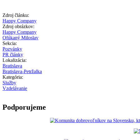
Zdroj článku:
Happy Company
Zdroj obrázkov:
Happy Company
Ofúkaný Miloslav
Sekcia:
Pozvánky
PR články
Lokalizácia:
Bratislava
Bratislava-Petržalka
Kategória:
Služby
Vzdelávanie
Podporujeme