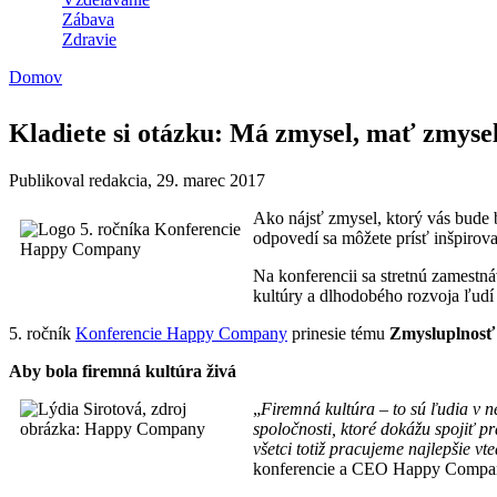
Zábava
Zdravie
Domov
Nachádzate sa tu
Kladiete si otázku: Má zmysel, mať zmyse
Publikoval
redakcia
, 29. marec 2017
Ako nájsť zmysel, ktorý vás bude ba
odpovedí sa môžete prísť inšpirov
Na konferencii sa stretnú zamestnáv
kultúry a dlhodobého rozvoja ľudí 
5. ročník
Konferencie Happy Company
prinesie tému
Zmysluplnosť
Aby bola firemná kultúra živá
„
Firemná kultúra – to sú ľudia v ne
spoločnosti, ktoré dokážu spojiť p
všetci totiž pracujeme najlepšie v
konferencie a CEO Happy Compa