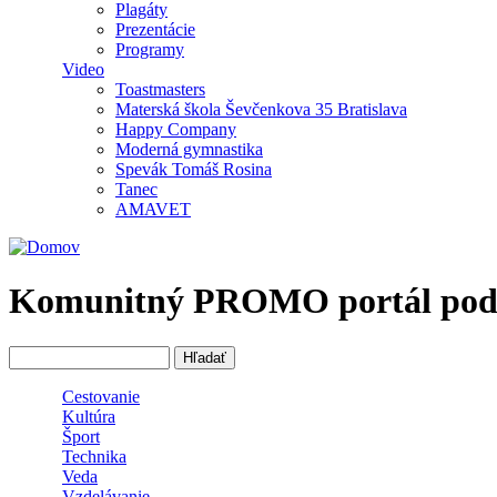
Plagáty
Prezentácie
Programy
Video
Toastmasters
Materská škola Ševčenkova 35 Bratislava
Happy Company
Moderná gymnastika
Spevák Tomáš Rosina
Tanec
AMAVET
Komunitný PROMO portál podpor
Hľadať
Vyhľadávanie
Cestovanie
Kultúra
Šport
Technika
Veda
Vzdelávanie