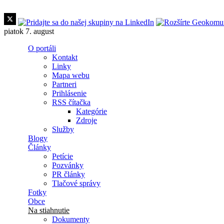
Skočiť na hlavný obsah
piatok 7. august
O portáli
Kontakt
Linky
Mapa webu
Partneri
Prihlásenie
RSS čítačka
Kategórie
Zdroje
Služby
Blogy
Články
Petície
Pozvánky
PR články
Tlačové správy
Fotky
Obce
Na stiahnutie
Dokumenty