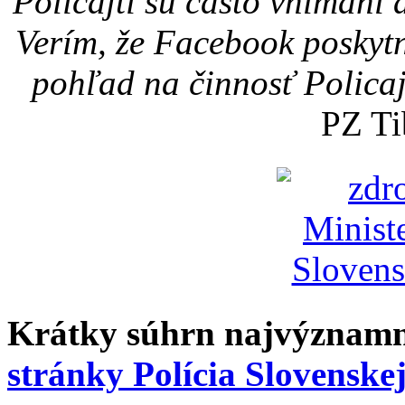
Policajti sú často vnímaní a
Verím, že Facebook poskyt
pohľad na činnosť Polica
PZ Ti
Krátky súhrn najvýznamn
stránky Polícia Slovenske