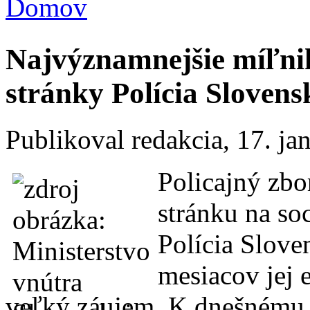
Domov
Nachádzate sa tu
Najvýznamnejšie míľni
stránky Polícia Slovens
Publikoval
redakcia
, 17. j
Policajný zbo
stránku na so
Polícia Slove
mesiacov jej 
veľký záujem. K dnešnému 