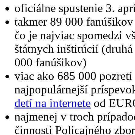
oficiálne spustenie 3. apr
takmer 89 000 fanúšikov 
čo je najviac spomedzi v
štátnych inštitúcií (dru
000 fanúšikov)
viac ako 685 000 pozretí 
najpopulárnejší príspevok
detí na internete
od EUR
najmenej v troch prípad
činnosti Policajného zbor