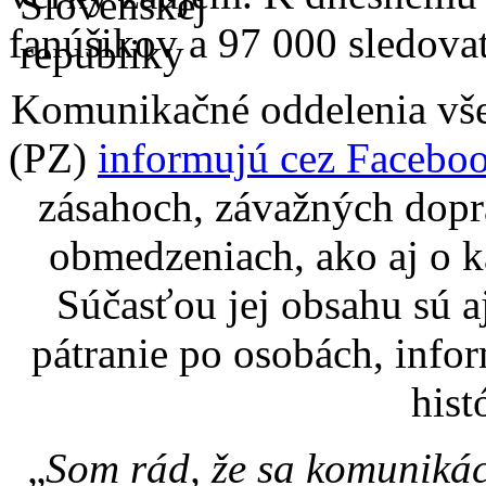
fanúšikov a 97 000 sledova
Komunikačné oddelenia vše
(PZ)
informujú cez Facebo
zásahoch, závažných dop
obmedzeniach, ako aj o k
Súčasťou jej obsahu sú a
pátranie po osobách, infor
hist
„
Som rád, že sa komunikác