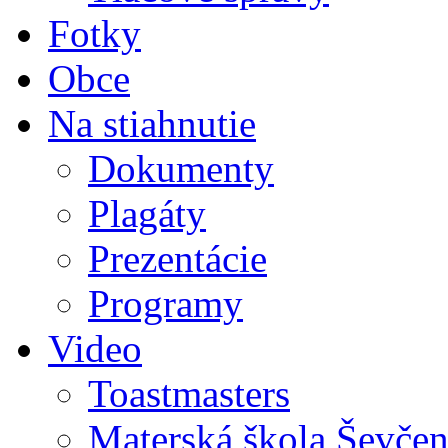
Fotky
Obce
Na stiahnutie
Dokumenty
Plagáty
Prezentácie
Programy
Video
Toastmasters
Materská škola Ševčen