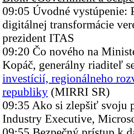
09:05 Úvodné vystúpenie: 
digitálnej transformácie ver
prezident ITAS
09:20 Čo nového na Ministe
Kopáč, generálny riaditeľ 
investícií, regionálneho ro
republiky
(MIRRI SR)
09:35 Ako si zlepšiť svoju 
Industry Executive, Micros
09:55 Bezpečný prístup k d