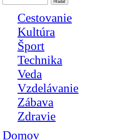
Vyhľadávanie
Cestovanie
Kultúra
Šport
Technika
Veda
Vzdelávanie
Zábava
Zdravie
Domov
Nachádzate sa tu