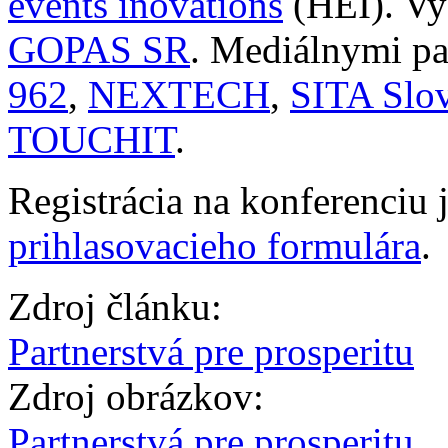
events inovations
(HEI). Vy
GOPAS SR
. Mediálnymi pa
962
,
NEXTECH
,
SITA Slov
TOUCHIT
.
Registrácia na konferenciu
prihlasovacieho formulára
.
Zdroj článku:
Partnerstvá pre prosperitu
Zdroj obrázkov:
Partnerstvá pre prosperitu