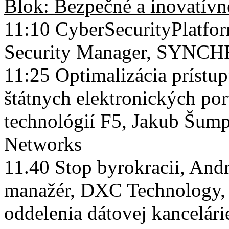
Blok: Bezpečné a inovatívn
11:10 CyberSecurityPlatfo
Security Manager, SYNCHR
11:25 Optimalizácia prístu
štátnych elektronických po
technológií F5, Jakub Šump
Networks
11.40 Stop byrokracii, And
manažér, DXC Technology, I
oddelenia dátovej kancelár