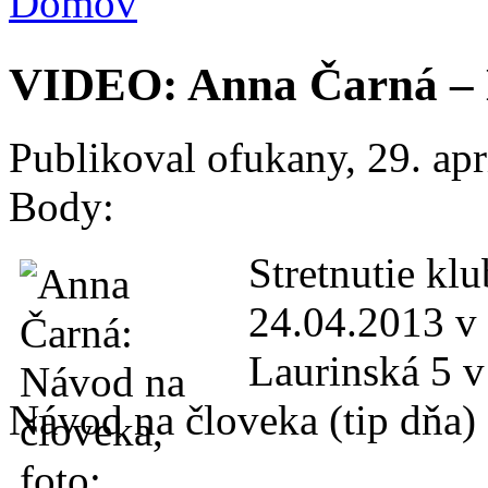
Domov
Nachádzate sa tu
VIDEO: Anna Čarná – 
Publikoval
ofukany
, 29. ap
Body:
Stretnutie kl
24.04.2013 v 
Laurinská 5 
Návod na človeka (tip dňa)