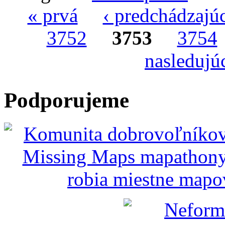
« prvá
‹ predchádzajú
Stránky
3752
3753
3754
nasledujúc
Podporujeme