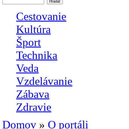
Vyhľadávanie
Cestovanie
Kultúra
Šport
Technika
Veda
Vzdelávanie
Zábava
Zdravie
Domov
»
O portáli
Nachádzate sa tu