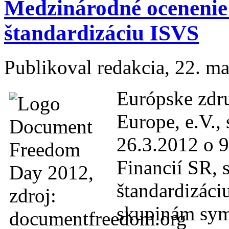
Medzinárodné ocenenie 
štandardizáciu ISVS
Publikoval
redakcia
, 22. m
Európske zdr
Europe, e.V.,
26.3.2012 o 9
Financií SR, 
štandardizáci
skupinám sym