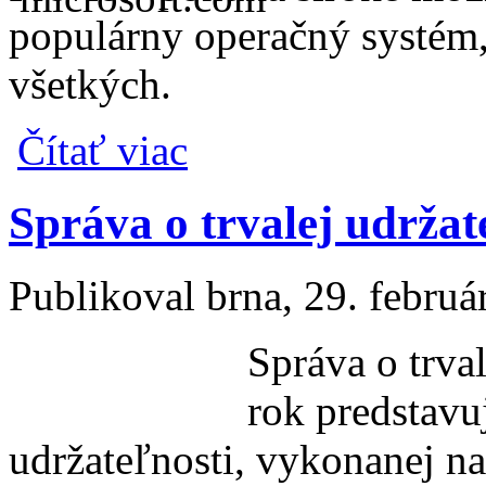
populárny operačný systém, 
všetkých.
o Microsoft sprístupnil na testovanie Win
Čítať viac
Správa o trvalej udrža
Publikoval
brna
, 29. febru
Správa o trva
rok predstavuj
udržateľnosti, vykonanej n