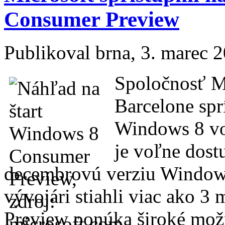
Consumer Preview
Publikoval
brna
, 3. marec 
Spoločnosť Mi
Barcelone spr
Windows 8 vo
je voľne dost
decembrovú verziu Windows
vývojári stiahli viac ako 
Preview ponúka široké možn