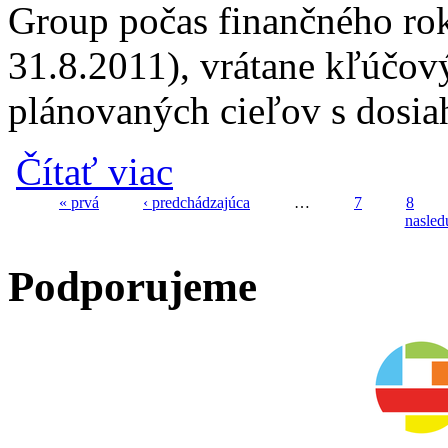
Group počas finančného ro
31.8.2011), vrátane kľúčov
plánovaných cieľov s dosi
o Správa o trvalej udržateľnosti IKEA 2011
Čítať viac
« prvá
‹ predchádzajúca
…
7
8
nasled
Stránky
Podporujeme