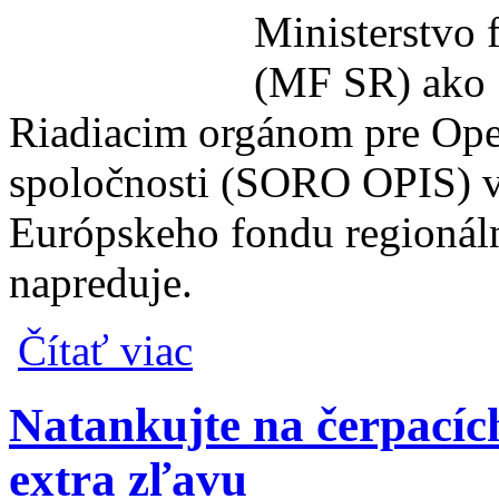
Ministerstvo 
(MF SR) ako 
Riadiacim orgánom pre Ope
spoločnosti (SORO OPIS) v 
Európskeho fondu regionál
napreduje.
o Ministerstvo financií SR v čerpaní peňa
Čítať viac
Natankujte na čerpací
extra zľavu