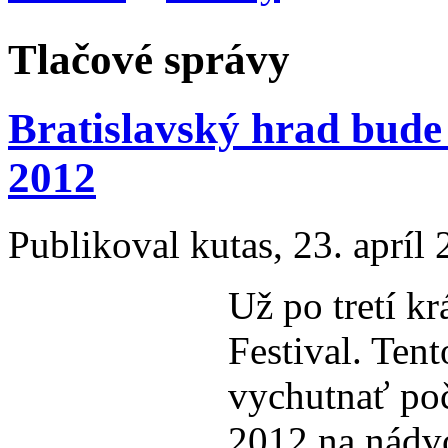
Tlačové správy
Bratislavský hrad bude 
2012
Publikoval
kutas
, 23. apríl
Už po tretí k
Festival. Ten
vychutnať poč
2012 na nádvo