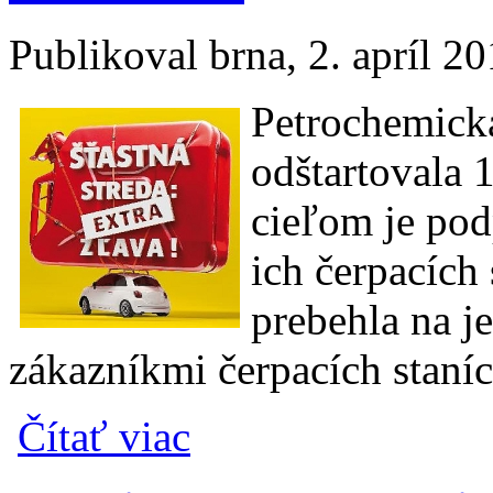
Publikoval
brna
, 2. apríl 2
Petrochemick
odštartovala 
cieľom je po
ich čerpacích
prebehla na j
zákazníkmi čerpacích staníc
o Natankujte na čerpacích staniciach LUKO
Čítať viac