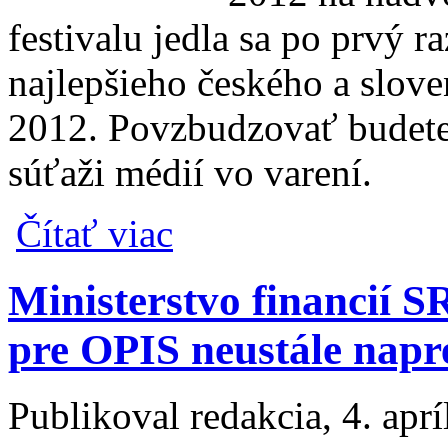
festivalu jedla sa po prvý r
najlepšieho českého a slov
2012. Povzbudzovať budete 
súťaži médií vo varení.
o Bratislavský hrad bude hostiť Slovak Foo
Čítať viac
Ministerstvo financií 
pre OPIS neustále napr
Publikoval
redakcia
, 4. apr