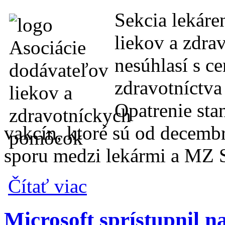
Sekcia lekáre
liekov a zdr
nesúhlasí s c
zdravotníctva
Opatrenie sta
vakcín, ktoré sú od decem
sporu medzi lekármi a MZ 
o Zmena v nákupe vakcín poškodzuje leká
Čítať viac
Microsoft sprístupnil n