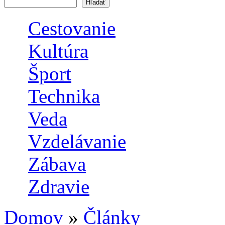
Vyhľadávanie
Cestovanie
Kultúra
Šport
Technika
Veda
Vzdelávanie
Zábava
Zdravie
Domov
»
Články
Nachádzate sa tu