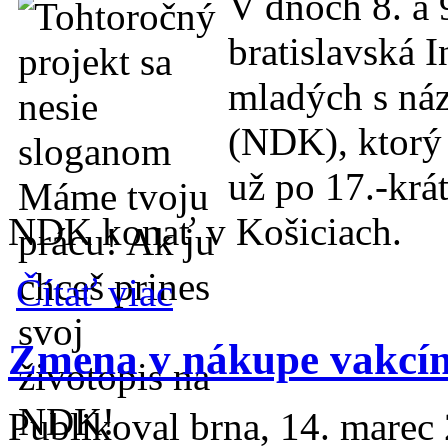
V dňoch 8. a 
bratislavská 
mladých s ná
(NDK), ktorý
už po 17.-krá
NDK konať v Košiciach.
o Národné Dni Kariéry v Bratislave sa skon
Čítať viac
Zmena v nákupe vakcín
Publikoval
brna
, 14. marec