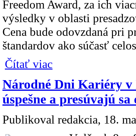
Freedom Award, za ich viacr
výsledky v oblasti presadz
Cena bude odovzdaná pri pr
štandardov ako súčasť celos
o Medzinárodné ocenenie slovenskej Komis
Čítať viac
Národné Dni Kariéry v B
úspešne a presúvajú sa 
Publikoval
redakcia
, 18. m