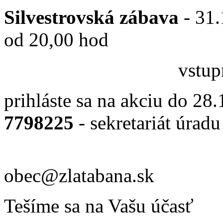
Silvestrovská zábava
- 31.
od 20,00 hod
vstupné 3,- Eu
prihláste sa na akciu do 28
7798225
- sekretariát úradu
e-mai
obec@zlatabana.sk
Tešíme sa na Vašu účasť