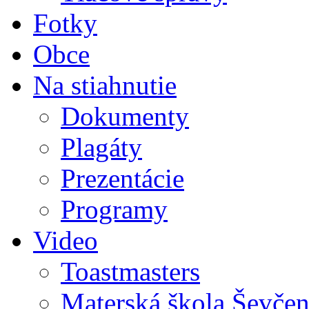
Fotky
Obce
Na stiahnutie
Dokumenty
Plagáty
Prezentácie
Programy
Video
Toastmasters
Materská škola Ševčen