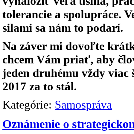
vynaložiť veľa úsilia, prác
tolerancie a spolupráce. V
silami sa nám to podarí.
Na záver mi dovoľte krátk
chcem Vám priať, aby člo
jeden druhému vždy viac š
2017 za to stál.
Kategórie:
Samospráva
Oznámenie o strategick