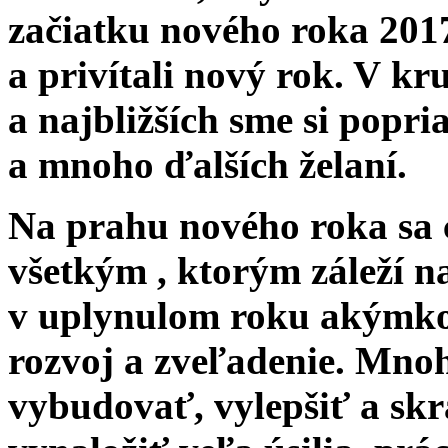
začiatku nového roka 2017
a privítali nový rok. V kr
a najbližších sme si popria
a mnoho ďalších želaní.
Na prahu nového roka sa
všetkým , ktorým záleží na
v uplynulom roku akýmkoľ
rozvoj a zveľadenie. Mnohé
vybudovať, vylepšiť a skrá