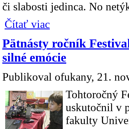
či slabosti jedinca. No netý
o Listy Emilovi od Milana Lasicu už aj v 
Čítať viac
Pätnásty ročník Festiva
silné emócie
Publikoval
ofukany
, 21. n
Tohtoročný Fe
uskutočnil v 
fakulty Univ