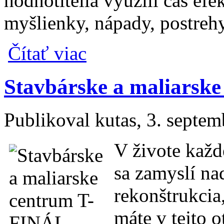
hodnotitelia využili čas efe
myšlienky, nápady, postreh
o Fotoreportáž: Chladnejšie počasie pri Eur
Čítať viac
Stavbárske a maliarsk
Publikoval
kutas
, 3. septe
V živote každ
sa zamyslí na
rekonštrukcia
máte v tejto o