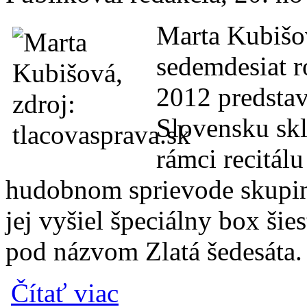
Marta Kubišo
sedemdesiat r
2012 predstav
Slovensku skl
rámci recitál
hudobnom sprievode skupin
jej vyšiel špeciálny box ši
pod názvom Zlatá šedesáta.
o Jediný koncert Marty Kubišovej v tomto 
Čítať viac