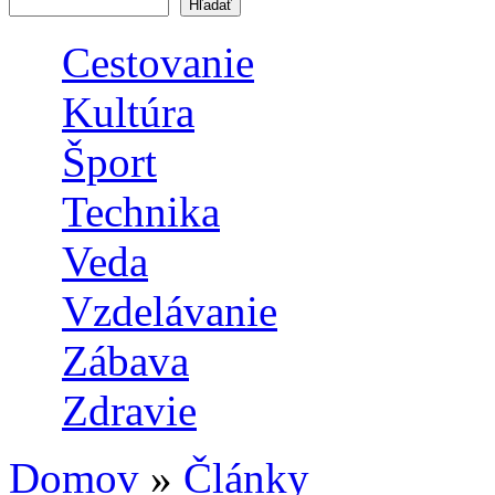
Vyhľadávanie
Cestovanie
Kultúra
Šport
Technika
Veda
Vzdelávanie
Zábava
Zdravie
Domov
»
Články
Nachádzate sa tu