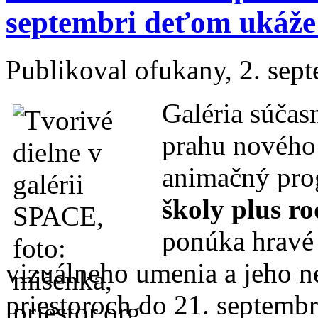
septembri deťom ukáže 
Publikoval
ofukany
, 2. sep
Galéria súča
prahu nového
animačný pr
školy plus r
ponúka hravé
vizuálneho umenia a jeho ne
priestoroch do 21. septemb