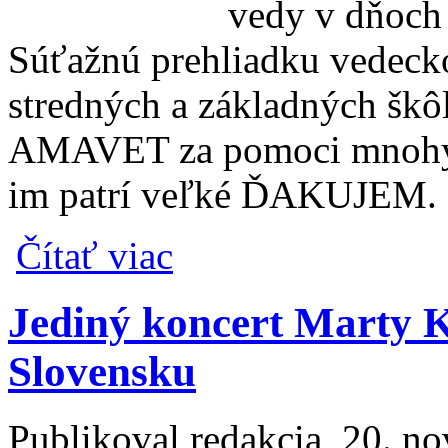
vedy v dňoch
Súťažnú prehliadku vedeck
stredných a základných škôl
AMAVET za pomoci mnohých 
im patrí veľké ĎAKUJEM.
o Pätnásty ročník Festivalu vedy a techniky
Čítať viac
Jediný koncert Marty K
Slovensku
Publikoval
redakcia
, 20. n