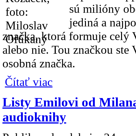
sú milióny ob
jediná a najpo
značka, ktorá formuje celý 
alebo nie. Tou značkou ste
osobná značka.
o Vaše meno je Vaša osobná značka a ako j
Čítať viac
Listy Emilovi od Milan
audioknihy