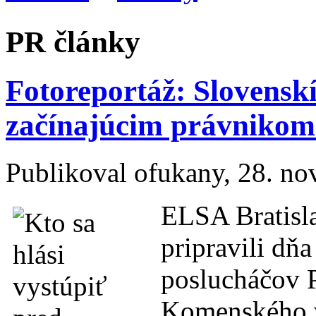
PR články
Fotoreportáž: Slovenskí
začínajúcim právnikom 
Publikoval
ofukany
, 28. n
ELSA Bratisla
pripravili dň
poslucháčov P
Komenského v