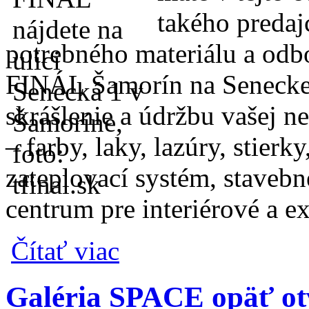
takého predaj
potrebného materiálu a odb
FINÁL Šamorín na Seneckej 
skrášlenie a údržbu vašej n
– farby, laky, lazúry, stierk
zateplovací systém, stavebné
centrum pre interiérové a ex
o Stavbárske a maliarske centrum T-FINÁ
Čítať viac
Galéria SPACE opäť otv