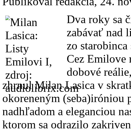
Publikoval
redakcia
, 24. n
Dva roky sa č
zabávať nad l
zo starobinca
Cez Emilove r
dobové reálie
zhrnul Milan Lasica v skr
okoreneným (seba)iróniou po
nadhľadom a eleganciou nast
ktorom sa odrazilo zakriven