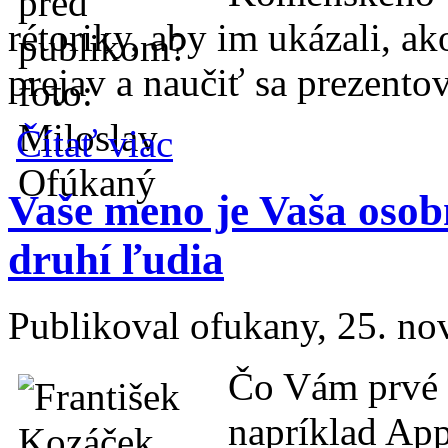
rétoriky, aby im ukázali, ak
prejav a naučiť sa prezento
o Fotoreportáž: Slovenskí Toastmasters pre
Čítať viac
Vaše meno je Vaša osob
druhí ľudia
Publikoval
ofukany
, 25. n
Čo Vám prvé 
napríklad App