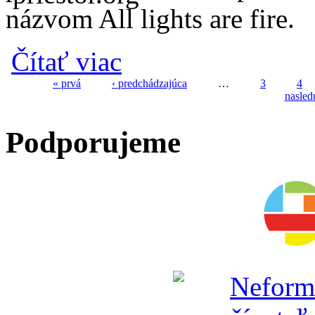
názvom All lights are fire.
o Galéria SPACE opäť otvára tvorivé dieln
Čítať viac
« prvá
‹ predchádzajúca
…
3
4
nasled
Stránky
Podporujeme