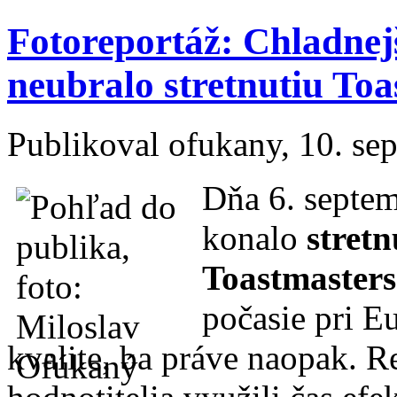
Fotoreportáž: Chladnejš
neubralo stretnutiu Toa
Publikoval
ofukany
, 10. s
Dňa 6. septem
konalo
stretn
Toastmaster
počasie pri Eu
kvalite, ba práve naopak. Re