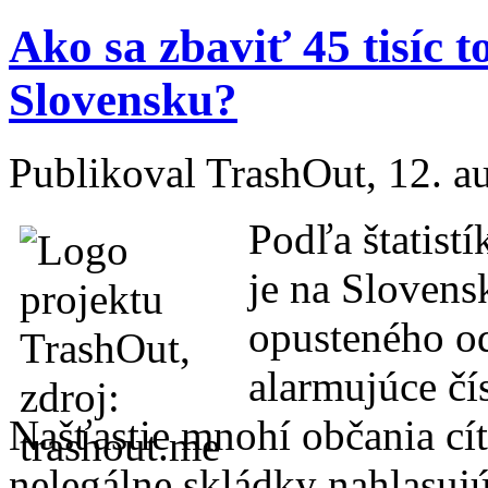
Ako sa zbaviť 45 tisíc 
Slovensku?
Publikoval
TrashOut
, 12. 
Podľa štatistí
je na Sloven
opusteného od
alarmujúce čís
Našťastie mnohí občania cí
nelegálne skládky nahlasuj