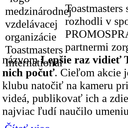
Toastmasters 
rozhodli v sp
PROMOSPRAVY
partnermi zo
názvom
Lepšie raz vidieť 
nich počuť
. Cieľom akcie 
klubu natočiť na kameru pr
videá, publikovať ich a zdie
najviac ľudí naučilo umeniu
o Lepšie raz vidieť Toastmasters, ako stokr