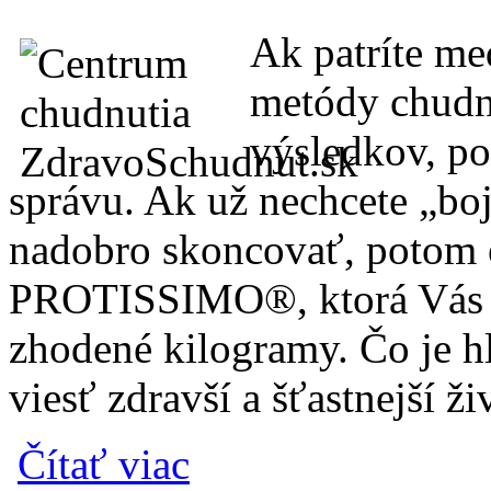
Ak patríte me
metódy chudn
výsledkov, p
správu. Ak už nechcete „bo
nadobro skoncovať, potom 
PROTISSIMO®, ktorá Vás
zhodené kilogramy. Čo je h
viesť zdravší a šťastnejší ž
o Najúčinnejšia a najefektívnejšia metóda 
Čítať viac