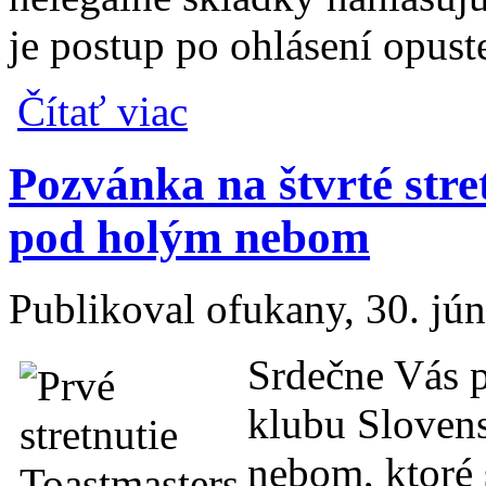
je postup po ohlásení opus
o Ako sa zbaviť 45 tisíc ton opusteného o
Čítať viac
Pozvánka na štvrté stre
pod holým nebom
Publikoval
ofukany
, 30. jú
Srdečne Vás p
klubu Sloven
nebom, ktoré 