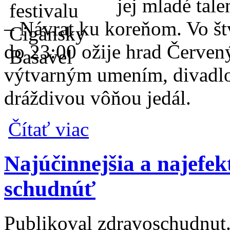
jej mladé tal
– Návrat ku koreňom. Vo št
do 23:00 ožije hrad Červen
výtvarným umením, divadlo
dráždivou vôňou jedál.
o Hrad Červený Kameň opäť ožije rómskou
Čítať viac
Najúčinnejšia a najefek
schudnúť
Publikoval
zdravoschudnut