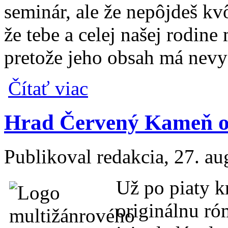
seminár, ale že nepôjdeš kv
že tebe a celej našej rodin
pretože jeho obsah má nevy
o Ema píše mame list o seminári Rodinný š
Čítať viac
Hrad Červený Kameň op
Publikoval
redakcia
, 27. a
Už po piaty k
originálnu ró