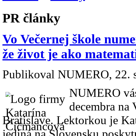
PR články
Vo Večernej škole num
že život je ako matemati
Publikoval
NUMERO
, 22.
NUMERO vás p
decembra na 
Bratislave. Lektorkou je K
jediná na Slovensku posky