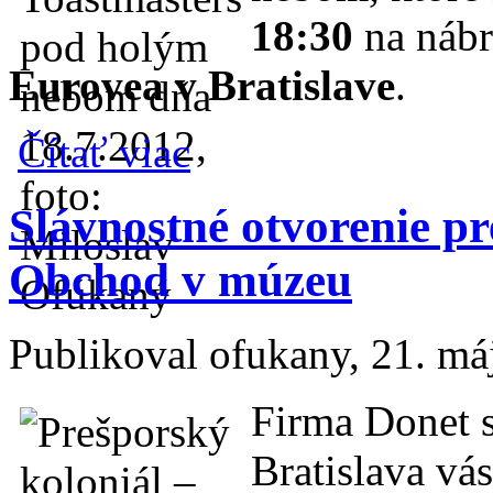
18:30
na náb
Eurovea v Bratislave
.
o Pozvánka na štvrté stretnutie klubu Toa
Čítať viac
Slávnostné otvorenie p
Obchod v múzeu
Publikoval
ofukany
, 21. má
Firma Donet 
Bratislava vá