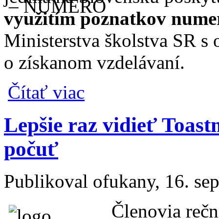
využitím poznatkov numer
Ministerstva školstva SR s
o získanom vzdelávaní.
o Vo Večernej škole numerológie NUMERO ob
Čítať viac
Lepšie raz vidieť Toast
počuť
Publikoval
ofukany
, 16. s
Členovia rečn