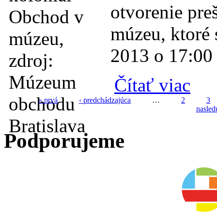
otvorenie pr
múzeu, ktoré 
2013 o 17:00 n
o Slávno
Čítať viac
« prvá
‹ predchádzajúca
…
2
3
nasled
Stránky
Podporujeme