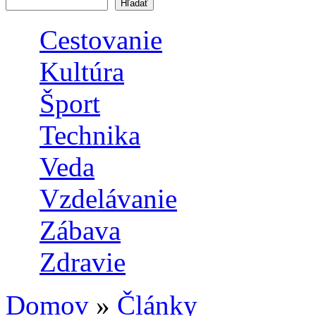
Vyhľadávanie
Cestovanie
Kultúra
Šport
Technika
Veda
Vzdelávanie
Zábava
Zdravie
Domov
»
Články
Nachádzate sa tu