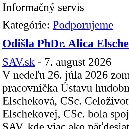
Informačný servis
Kategórie:
Podporujeme
Odišla PhDr. Alica Elsch
SAV.sk
-
7. august 2026
V nedeľu 26. júla 2026 zom
pracovníčka Ústavu hudobnej
Elscheková, CSc. Celoživot
Elschekovej, CSc. bola sp
SAV, kde viac ako päťdesia