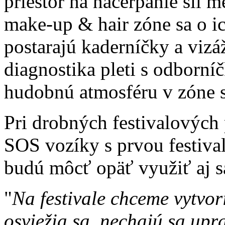
priestor na načerpanie síl 
make-up & hair zóne sa o ic
postarajú kaderníčky a vizá
diagnostika pleti s odborn
hudobnú atmosféru v zóne 
Pri drobných festivalovýc
SOS vozíky s prvou festiv
budú môcť opäť využiť aj s
"
Na festivale chceme vytvor
osviežia sa, nechajú sa upr