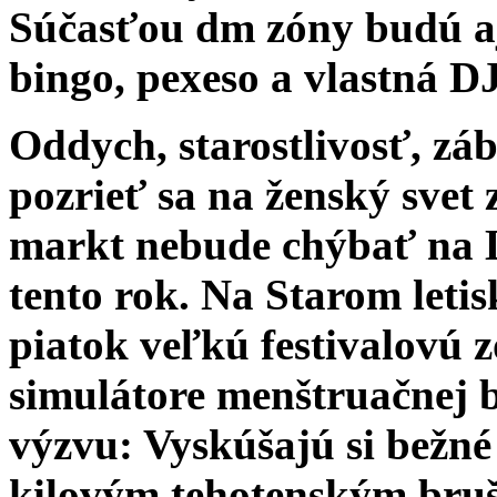
Súčasťou dm zóny budú a
bingo, pexeso a vlastná D
Oddych, starostlivosť, zá
pozrieť sa na ženský svet 
markt nebude chýbať na
tento rok. Na Starom leti
piatok veľkú festivalovú
simulátore menštruačnej 
výzvu: Vyskúšajú si bežné
kilovým tehotenským bru