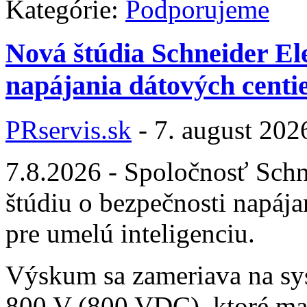
Kategórie:
Podporujeme
Nová štúdia Schneider El
napájania dátových centie
PRservis.sk
-
7. august 202
7.8.2026 - Spoločnosť Schne
štúdiu o bezpečnosti napáj
pre umelú inteligenciu.
Výskum sa zameriava na s
800 V (800 VDC), ktoré ma