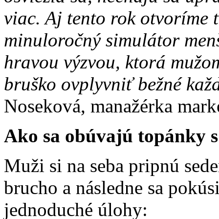
viac. Aj tento rok otvoríme
minuloročný simulátor menš
hravou výzvou, ktorá mužom
bruško ovplyvniť bežné kaž
Noseková, manažérka marke
Ako sa obúvajú topánky 
Muži si na seba pripnú sed
brucho a následne sa pokúsi
jednoduché úlohy: