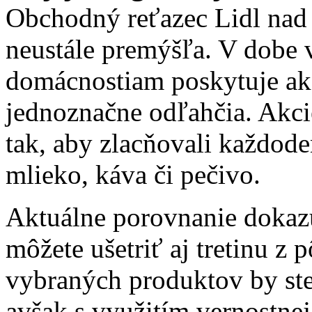
Obchodný reťazec Lidl nad
neustále premýšľa. V dobe
domácnostiam poskytuje akc
jednoznačne odľahčia. Akcie
tak, aby zlacňovali každode
mlieko, káva či pečivo.
Aktuálne porovnanie dokazu
môžete ušetriť aj tretinu z
vybraných produktov by ste 
avšak s využitím vernostnej