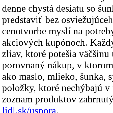
denne chystá desiatu so šun
predstaviť bez osviežujúceh
cenotvorbe myslí na potreby 
akciových kupónoch. Každý 
zliav, ktoré potešia väčšinu
porovnaný nákup, v ktorom
ako maslo, mlieko, šunka, sy
položky, ktoré nechýbajú v
zoznam produktov zahrnutý
lidl.sk/uspora
.