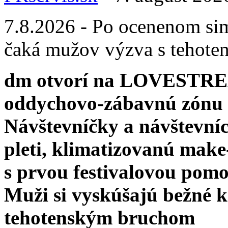
7.8.2026 - Po ocenenom sim
čaká mužov výzva s tehot
dm otvorí na LOVESTREA
oddychovo-zábavnú zónu
Návštevníčky a návštevníc
pleti, klimatizovanú mak
s prvou festivalovou pom
Muži si vyskúšajú bežné k
tehotenským bruchom