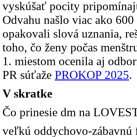
vyskúšať pocity pripomínajú
Odvahu našlo viac ako 600 
opakovali slová uznania, re
toho, čo ženy počas menštru
1. miestom ocenila aj odbor
PR súťaže
PROKOP 2025
.
V skratke
Čo prinesie dm na LOVES
veľkú oddychovo-zábavnú f