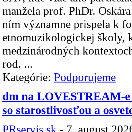
manžela prof. PhDr. Oskára
ním významne prispela k f
etnomuzikologickej školy, k
medzinárodných kontextoch.
rod. ...
Kategórie:
Podporujeme
dm na LOVESTREAM-e opä
so starostlivosťou a osvet
PRservis.sk
-
7. august 202