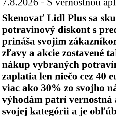
7.8.2026 - S vernostnou apli
Skenovať Lidl Plus sa sku
potravinový diskont s pr
prináša svojim zákazníko
zľavy a akcie zostavené tak
nákup vybraných potravín 
zaplatia len niečo cez 40 
viac ako 30% zo svojho n
výhodám patrí vernostná a
svojej kategórii a je obľ