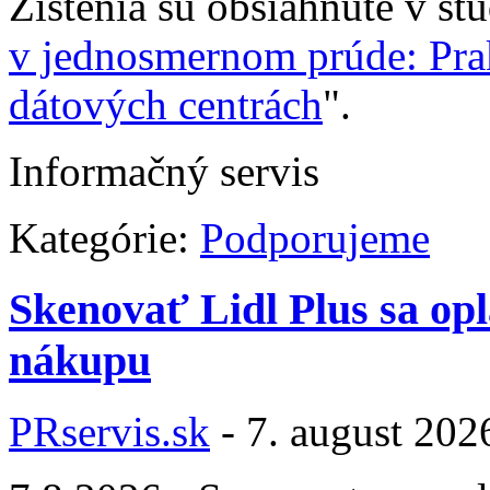
Zistenia sú obsiahnuté v št
v jednosmernom prúde: Pra
dátových centrách
".
Informačný servis
Kategórie:
Podporujeme
Skenovať Lidl Plus sa opl
nákupu
PRservis.sk
-
7. august 202