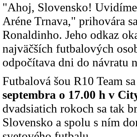
"Ahoj, Slovensko! Uvidíme 
Aréne Trnava," prihovára s
Ronaldinho. Jeho odkaz oka
najväčších futbalových osob
odpočítava dni do návratu 
Futbalová šou R10 Team sa
septembra o 17.00 h v Ci
dvadsiatich rokoch sa tak b
Slovensko a spolu s ním dor
svetového futbalu.