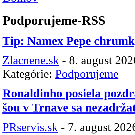
Nachádzate sa tu
Podporujeme-RSS
Tip: Namex Pepe chrumky
Zlacnene.sk
-
8. august 202
Kategórie:
Podporujeme
Ronaldinho posiela pozdr
šou v Trnave sa nezadržat
PRservis.sk
-
7. august 202