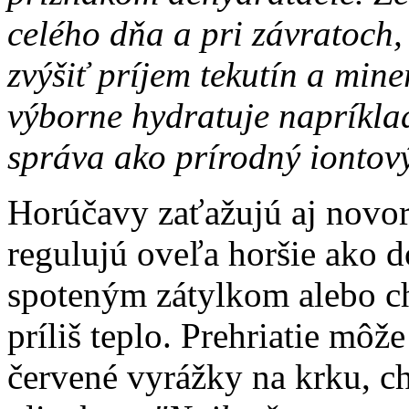
celého dňa a pri závratoch,
zvýšiť príjem tekutín a min
výborne hydratuje napríklad
správa ako prírodný iontov
Horúčavy zaťažujú aj novoro
regulujú oveľa horšie ako d
spoteným zátylkom alebo c
príliš teplo. Prehriatie môž
červené vyrážky na krku, ch