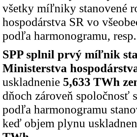
všetky míľniky stanovené r
hospodárstva SR vo všeob
podľa harmonogramu, resp. 
SPP splnil prvý míľnik s
Ministerstva hospodárstv
uskladnenie
5,633 TWh ze
dňoch zároveň spoločnosť sp
podľa harmonogramu stano
keď objem plynu uskladnen
TWh
.