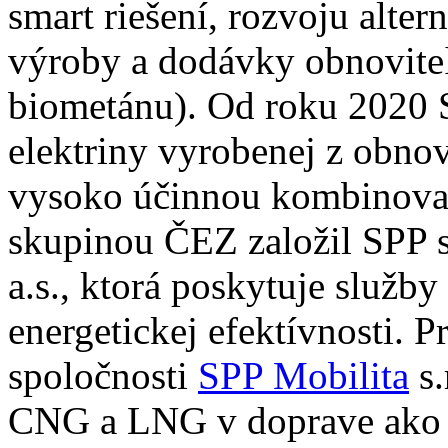
smart riešení, rozvoju alter
výroby a dodávky obnoviteľ
biometánu). Od roku 2020
elektriny vyrobenej z obnov
vysoko účinnou kombinova
skupinou ČEZ založil SPP 
a.s., ktorá poskytuje služby
energetickej efektívnosti. P
spoločnosti
SPP Mobilita
s.
CNG a LNG v doprave ako a