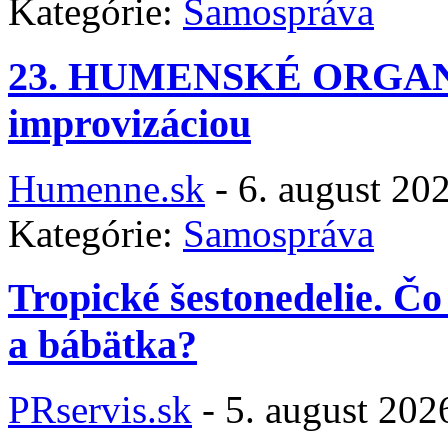
Kategórie:
Samospráva
23. HUMENSKÉ ORGANO
improvizáciou
Humenne.sk
-
6. august 20
Kategórie:
Samospráva
Tropické šestonedelie. Č
a bábätka?
PRservis.sk
-
5. august 202