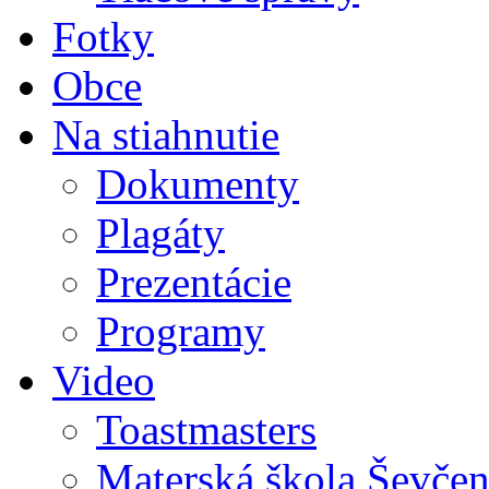
Fotky
Obce
Na stiahnutie
Dokumenty
Plagáty
Prezentácie
Programy
Video
Toastmasters
Materská škola Ševčen