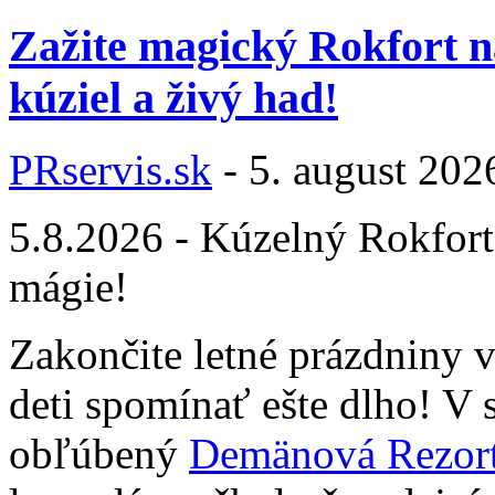
Zažite magický Rokfort n
kúziel a živý had!
PRservis.sk
-
5. august 202
5.8.2026 - Kúzelný Rokfort
mágie!
Zakončite letné prázdniny 
deti spomínať ešte dlho! V 
obľúbený
Demänová Rezor