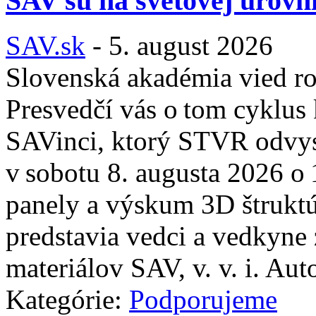
SAV sú na svetovej úrovn
SAV.sk
-
5. august 2026
Slovenská akadémia vied ro
Presvedčí vás o tom cyklus
SAVinci, ktorý STVR odvys
v sobotu 8. augusta 2026 o 
panely a výskum 3D štrukt
predstavia vedci a vedkyne 
materiálov SAV, v. v. i. Aut
Kategórie:
Podporujeme