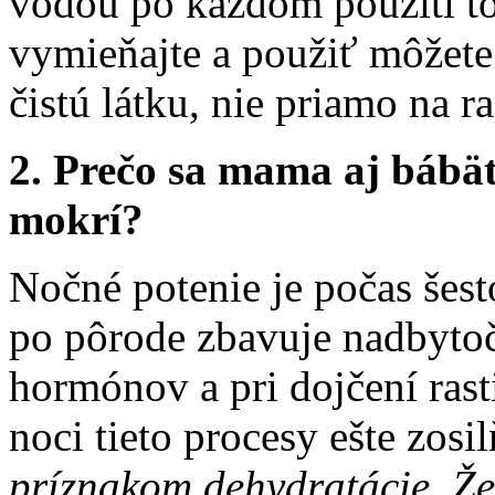
vodou po každom použití to
vymieňajte a použiť môžete
čistú látku, nie priamo na r
2. Prečo sa mama aj bábät
mokrí?
Nočné potenie je počas šes
po pôrode zbavuje nadbytoč
hormónov a pri dojčení rasti
noci tieto procesy ešte zosi
príznakom dehydratácie. Že