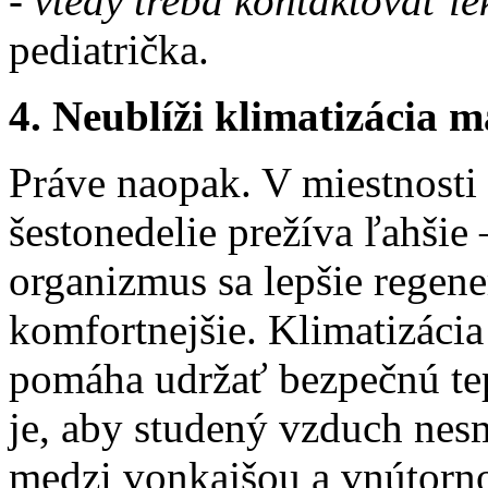
- vtedy treba kontaktovať l
pediatrička.
4. Neublíži klimatizácia
Práve naopak. V miestnosti 
šestonedelie prežíva ľahšie 
organizmus sa lepšie regene
komfortnejšie. Klimatizáci
pomáha udržať bezpečnú tep
je, aby studený vzduch nesm
medzi vonkajšou a vnútorno