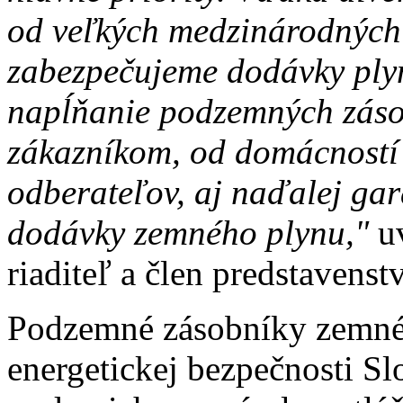
od veľkých medzinárodných 
zabezpečujeme dodávky plyn
napĺňanie podzemných záso
zákazníkom, od domácností 
odberateľov, aj naďalej gar
dodávky zemného plynu,"
uv
riaditeľ a člen predstavenst
Podzemné zásobníky zemné
energetickej bezpečnosti S