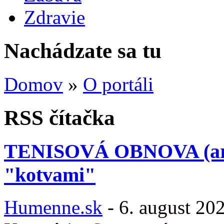
Zdravie
Nachádzate sa tu
Domov
»
O portáli
RSS čítačka
TENISOVÁ OBNOVA (areál
"kotvami"
Humenne.sk
-
6. august 20