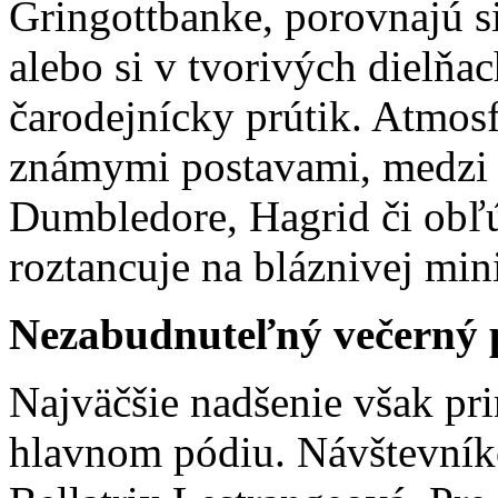
Gringottbanke, porovnajú s
alebo si v tvorivých dielňa
čarodejnícky prútik. Atmosf
známymi postavami, medzi
Dumbledore, Hagrid či obľú
roztancuje na bláznivej min
Nezabudnuteľný večerný 
Najväčšie nadšenie však pr
hlavnom pódiu. Návštevník