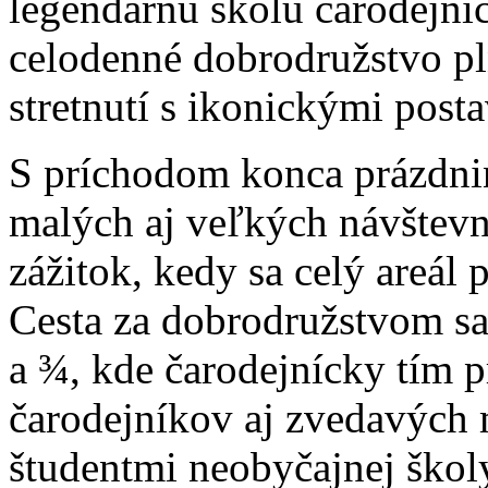
legendárnu školu čarodejní
celodenné dobrodružstvo pl
stretnutí s ikonickými post
S príchodom konca prázdni
malých aj veľkých návštev
zážitok, kedy sa celý areál
Cesta za dobrodružstvom sa
a ¾, kde čarodejnícky tím p
čarodejníkov aj zvedavých 
študentmi neobyčajnej škol