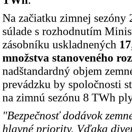
Na začiatku zimnej sezóny
súlade s rozhodnutím Minis
zásobníku uskladnených
17
množstva stanoveného ro
nadštandardný objem zemné
prevádzku by spoločnosti s
na zimnú sezónu 8 TWh pl
"Bezpečnosť dodávok zemné
hlavné priority. Vďaka div