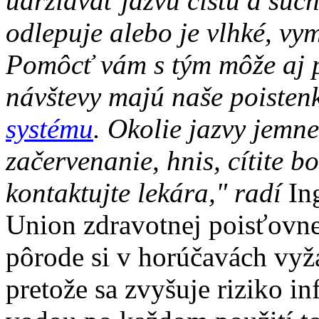
udržiavať jazvu čistú a suc
odlepuje alebo je vlhké, vy
Pomôcť vám s tým môže aj p
návštevy majú naše poisten
systému
. Okolie jazvy jemne
začervenanie, hnis, cítite 
kontaktujte lekára," radí
In
Union zdravotnej poisťovn
pôrode si v horúčavách vyž
pretože sa zvyšuje riziko in