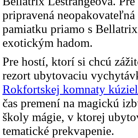
Bellatrix Lestrangeová. Pre
pripravená neopakovateľná p
pamiatku priamo s Bellatri
exotickým hadom.
Pre hostí, ktorí si chcú zá
rezort ubytovaciu vychytáv
Rokfortskej komnaty kúziel
čas premení na magickú izb
školy mágie, v ktorej ubyto
tematické prekvapenie.