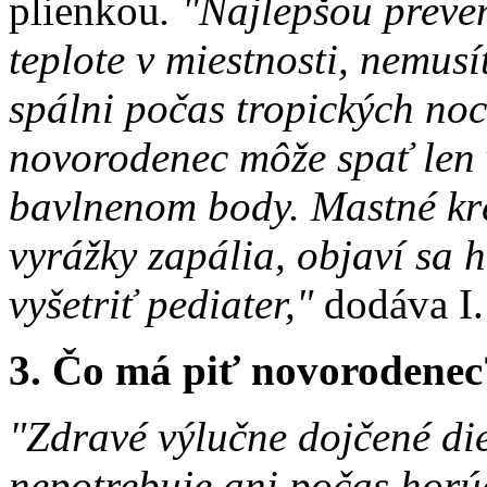
plienkou
. "Najlepšou preve
teplote v miestnosti, nemusí
spálni počas tropických noc
novorodenec môže spať len 
bavlnenom body. Mastné kré
vyrážky zapália, objaví sa 
vyšetriť pediater,"
dodáva I.
3. Čo má piť novorodenec
"Zdravé výlučne dojčené di
nepotrebuje ani počas horú