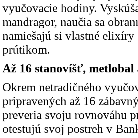
vyučovacie hodiny. Vyskúša
mandragor, naučia sa obran
namiešajú si vlastné elixíry
prútikom.
Až 16 stanovíšť, metlobal
Okrem netradičného vyučov
pripravených až 16 zábavnýc
preveria svoju rovnováhu pr
otestujú svoj postreh v Ba