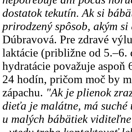
dostatok tekutín. Ak si bábät
prirodzený spôsob, akým si 
Dúbravová. Pre zdravé výlu
laktácie (približne od 5.–6.
hydratácie považuje aspoň 
24 hodín, pričom moč by ma
zápachu.
"Ak je plienok zra
dieťa je malátne, má suché 
u malých bábätiek viditeľne